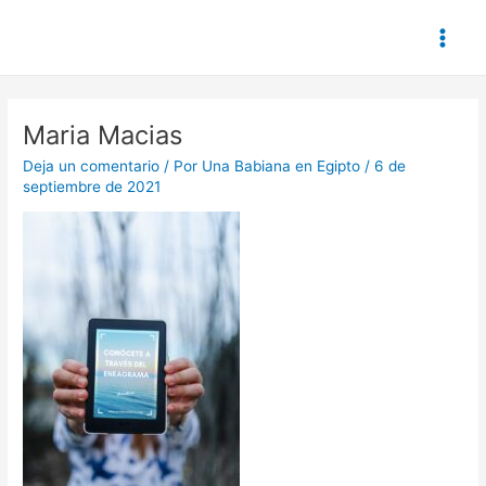
Ir
Main
al
Men
contenido
Maria Macias
Deja un comentario
/ Por
Una Babiana en Egipto
/
6 de
septiembre de 2021