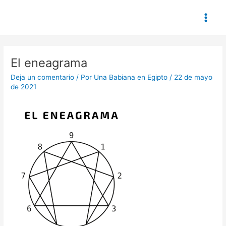
Ir
Main
al
Men
contenido
El eneagrama
Deja un comentario
/ Por
Una Babiana en Egipto
/
22 de mayo
de 2021